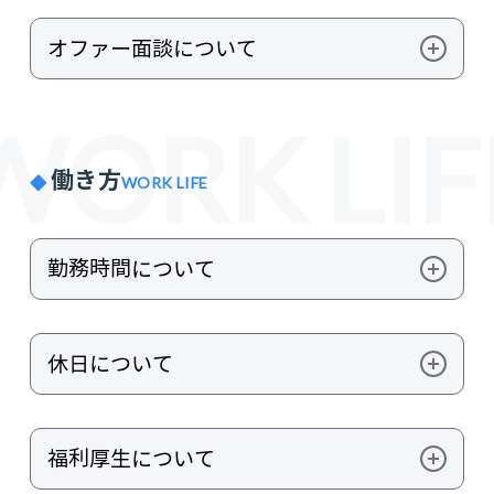
上記の通り、エンジニア候補者のみを対象に「おた
※エンジニア候補者の方は「おためし制度」にて事
めし制度」を実施しております
前にご来社いただいているため、最終面接はオンラ
オファー面談について
筆記試験や適性検査などのその他選考は実施してお
インにて実施いたします
りません
また、リファレンスチェックの実施をお願いする場
原則オンラインにて実施し、所要時間は30分程度を
合がございます
WORK LIF
予定しております
働き方
WORK LIFE
勤務時間について
フルフレックス制度(コアタイムなし)
休日について
1日の労働時間の長さを固定せず、始業・終業の
時間を従業員の決定に委ねることができる制度で
す
・土日祝休み
5時〜22時の間で勤務いただければOKです
福利厚生について
・年次有給休暇（入社日に10日付与）
清算期間は1ヶ月です(1ヶ月の所定労働時間総枠