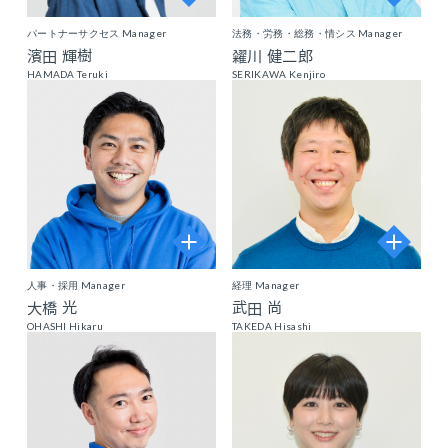
パートナーサクセス Manager
法務・労務・総務・情シス Manager
濱田 輝樹
糴川 健二郎
HAMADA Teruki
SERIKAWA Kenjiro
人事・採用 Manager
経理 Manager
大橋 光
武田 尚
OHASHI Hikaru
TAKEDA Hisashi