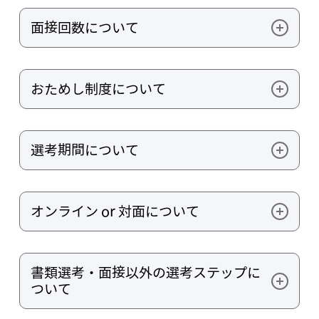
面接回数について
ご応募いただく職種・役職によって変動いたします
が、基本的にはカジュアル面談、一次面接、二次面
おためし制度について
接、最終面接の4ステップです
エンジニア候補者のみ最終面接の前後で実施いたし
ます
選考期間について
※詳細はnote記事：
エンジニアおためし制度のご紹
介
をご確認ください
スケジュール調整がスムーズに進んだ場合、応募か
ら内定まで概ね1ヶ月程度です
オンライン or 対面について
カジュアル面談〜二次面接は、原則オンラインにて
実施いたします
書類選考・面接以外の選考ステップに
※対面(弊社オフィス)をご希望の方はご相談ください
ついて
最終面接は、原則対面(弊社オフィス)にて実施いたし
ます