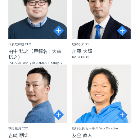
代表取締役 CEO
取締役 CFO
田中 稔之（戸籍名 : 大森
加藤 大輝
稔之）
KATO Daiki
TANAKA Toshiyuki/OMORI Toshiyuki
執行役員 COO
執行役員 セールスDep. Director
吉崎 剛史
友金 直人