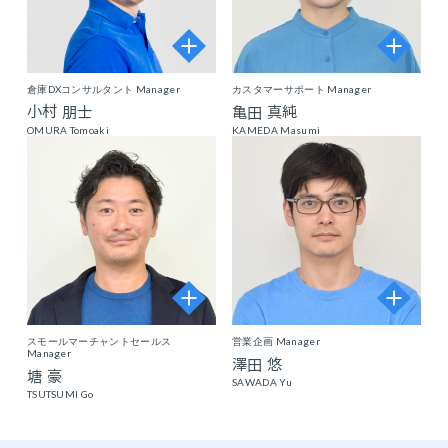
倉庫DXコンサルタント Manager
カスタマーサポート Manager
小村 朋士
亀田 真純
OMURA Tomoaki
KAMEDA Masumi
スモールマーチャントセールス
営業企画 Manager
Manager
澤田 悠
塘 豪
SAWADA Yu
TSUTSUMI Go