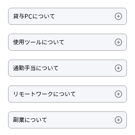
数:その月の営業日×8時間)
・年末年始休暇（12/29-1/3）
会食費補助制度（
コミュニケーション活性化のため
に、出社時のランチおよび終業後に従業員同士の会
・夏季休暇（6月〜8月の間に営業日連続3日取得）
貸与PCについて
食費を会社が補助する制度）
【ランチ】
・傷病休暇（年5日付与）
・金額：1,000円/1人
・エンジニア：MacBook Pro
・回数上限：なし
・子の看護休暇（該当する子1人につき年5日付与）
【飲み会】
使用ツールについて
・それ以外：MacBook Air
・金額：5,000円/1人
・産前産後休業※取得実績あり
・回数上限：月1回
【コミュニケーション】
・育児休業※取得実績あり
書籍購入制度（
・Slack
成長のため新たに学ぶことを支援す
通勤手当について
るための制度）
・Chatwork（社外向け）
・エンジニア：10,000円/月
・oVice
・その他：5,000円/月
・Zoom（社外向け）
上限月5万円
リモートワークについて
【業務】
・Google Work Space
・Microsoft 365
・エンジニアについてはフルリモート可、全国どこ
・VPN
からでも勤務可能です
副業について
・salesforce
※半期に1回の全社出社日は出社必須です(遠方の場
合、交通費・宿泊費は会社負担)
・それ以外の職種については、原則通勤圏内にお住