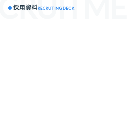
CRUITM
採用資料
RECRUTING DECK