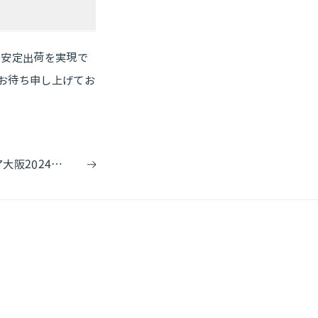
と安定出荷を実現で
りお待ち申し上げてお
ス
第14回 イーコマースフェア大阪2024に出展します