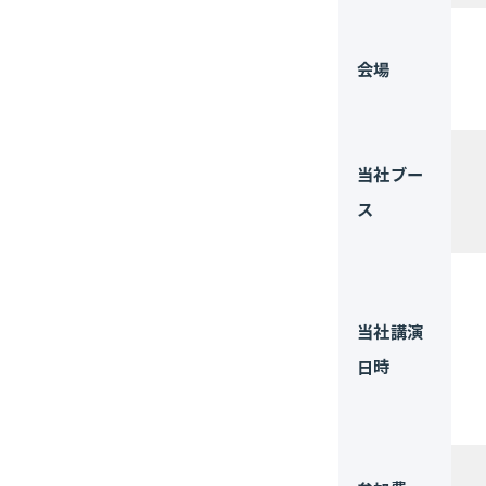
会場
当社ブー
ス
当社講演
日時